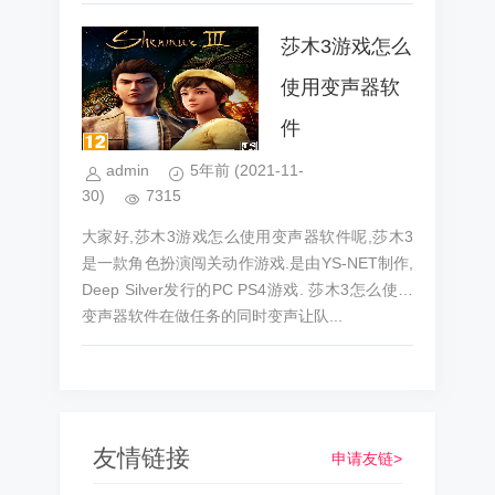
的,...
莎木3游戏怎么
使用变声器软
件
admin
5年前
(2021-11-
30)
7315
大家好,莎木3游戏怎么使用变声器软件呢,莎木3
是一款角色扮演闯关动作游戏.是由YS-NET制作,
Deep Silver发行的PC PS4游戏. 莎木3怎么使用
变声器软件在做任务的同时变声让队...
友情链接
申请友链>