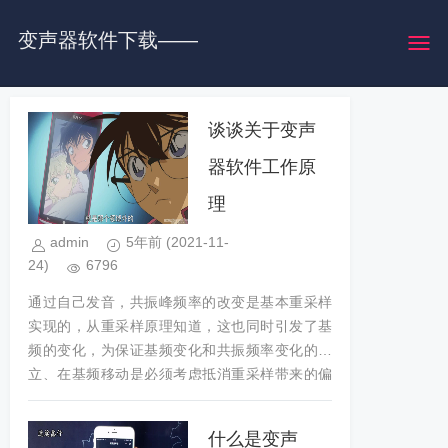
变声器软件下载——
就选松鼠变声器官网
谈谈关于变声
器软件工作原
理
admin
5年前
(2021-11-
24)
6796
通过自己发音，共振峰频率的改变是基本重采样
实现的，从重采样原理知道，这也同时引发了基
频的变化，为保证基频变化和共振频率变化的独
立、在基频移动是必须考虑抵消重采样带来的偏
移，理论上只要基频检测足够精...
什么是变声